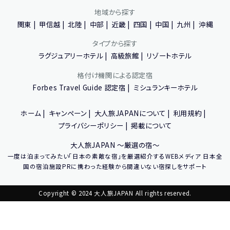
地域から探す
関東
甲信越
北陸
中部
近畿
四国
中国
九州
沖縄
タイプから探す
ラグジュアリーホテル
高級旅館
リゾートホテル
格付け機関による認定宿
Forbes Travel Guide 認定宿
ミシュランキーホテル
ホーム
キャンペーン
大人旅JAPANについて
利用規約
プライバシーポリシー
掲載について
大人旅JAPAN 〜厳選の宿〜
一度は泊まってみたい「日本の素敵な宿」を厳選紹介するWEBメディア 日本全
国の宿泊施設PRに携わった経験から間違いない宿探しをサポート
Copyright © 2024 大人旅JAPAN All rights reserved.